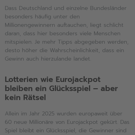
Dass Deutschland und einzelne Bundesländer
besonders häufig unter den
Millionengewinnern auftauchen, liegt schlicht
daran, dass hier besonders viele Menschen
mitspielen. Je mehr Tipps abgegeben werden,
desto höher die Wahrscheinlichkeit, dass ein
Gewinn auch hierzulande landet.
Lotterien wie Eurojackpot
bleiben ein Glücksspiel – aber
kein Rätsel
Allein im Jahr 2025 wurden europaweit über
60 neue Millionäre von Eurojackpot gekürt. Das
Spiel bleibt ein Glücksspiel, die Gewinner sind