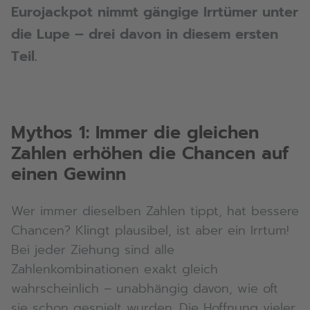
Eurojackpot nimmt gängige Irrtümer unter
die Lupe – drei davon in diesem ersten
Teil.
Mythos 1: Immer die gleichen
Zahlen erhöhen die Chancen auf
einen Gewinn
Wer immer dieselben Zahlen tippt, hat bessere
Chancen? Klingt plausibel, ist aber ein Irrtum!
Bei jeder Ziehung sind alle
Zahlenkombinationen exakt gleich
wahrscheinlich – unabhängig davon, wie oft
sie schon gespielt wurden. Die Hoffnung vieler