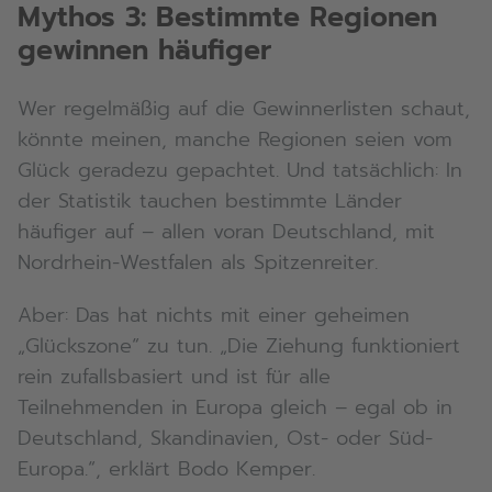
Mythos 3: Bestimmte Regionen
gewinnen häufiger
Wer regelmäßig auf die Gewinnerlisten schaut,
könnte meinen, manche Regionen seien vom
Glück geradezu gepachtet. Und tatsächlich: In
der Statistik tauchen bestimmte Länder
häufiger auf – allen voran Deutschland, mit
Nordrhein-Westfalen als Spitzenreiter.
Aber: Das hat nichts mit einer geheimen
„Glückszone“ zu tun. „Die Ziehung funktioniert
rein zufallsbasiert und ist für alle
Teilnehmenden in Europa gleich – egal ob in
Deutschland, Skandinavien, Ost- oder Süd-
Europa.“, erklärt Bodo Kemper.