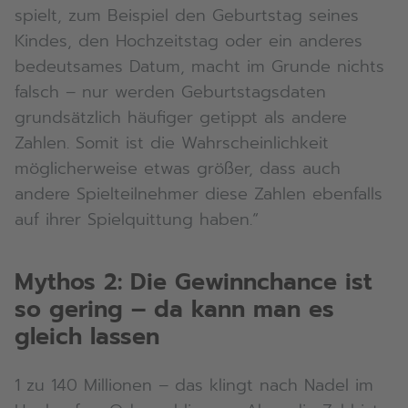
spielt, zum Beispiel den Geburtstag seines
Kindes, den Hochzeitstag oder ein anderes
bedeutsames Datum, macht im Grunde nichts
falsch – nur werden Geburtstagsdaten
grundsätzlich häufiger getippt als andere
Zahlen. Somit ist die Wahrscheinlichkeit
möglicherweise etwas größer, dass auch
andere Spielteilnehmer diese Zahlen ebenfalls
auf ihrer Spielquittung haben.“
Mythos 2: Die Gewinnchance ist
so gering – da kann man es
gleich lassen
1 zu 140 Millionen – das klingt nach Nadel im