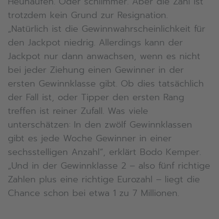
Heuhaufen. Oder schlimmer. Aber die Zahl ist
trotzdem kein Grund zur Resignation.
„Natürlich ist die Gewinnwahrscheinlichkeit für
den Jackpot niedrig. Allerdings kann der
Jackpot nur dann anwachsen, wenn es nicht
bei jeder Ziehung einen Gewinner in der
ersten Gewinnklasse gibt. Ob dies tatsächlich
der Fall ist, oder Tipper den ersten Rang
treffen ist reiner Zufall. Was viele
unterschätzen: In den zwölf Gewinnklassen
gibt es jede Woche Gewinner in einer
sechsstelligen Anzahl“, erklärt Bodo Kemper.
„Und in der Gewinnklasse 2 – also fünf richtige
Zahlen plus eine richtige Eurozahl – liegt die
Chance schon bei etwa 1 zu 7 Millionen.