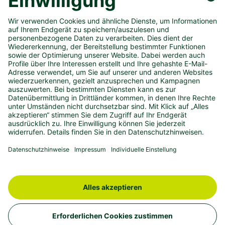
FOLGE UNS AUF
UNSER UNTERNEHMEN
SPIELANGEBOT
PRESSEMATERIAL
KONTAKT
IMPRESSUM
DATENSCHUTZ
BARRIEREFREIHEIT
westlotto.de
© 2026 – WestLotto.de