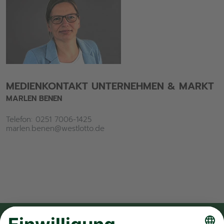
MEDIENKONTAKT UNTERNEHMEN & MARKT
MARLEN BENEN
Telefon: 0251 7006-1425
marlen.benen@westlotto.de