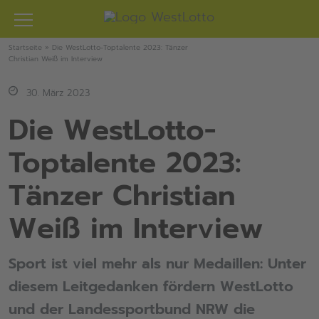
Zum
Inhalt
springen
Startseite
»
Die WestLotto-Toptalente 2023: Tänzer
Christian Weiß im Interview
30. März 2023
Die WestLotto-
Toptalente 2023:
Tänzer Christian
Weiß im Interview
Sport ist viel mehr als nur Medaillen: Unter
diesem Leitgedanken fördern WestLotto
und der Landessportbund NRW die