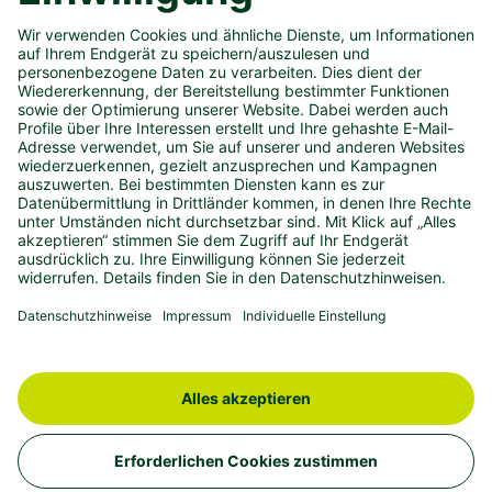
UNSER UNTERNEHMEN
SPIELANGEBOT
PRESSEMATERIAL
KONTAKT
IMPRESSUM
DATENSCHUTZ
BARRIEREFREIHEIT
westlotto.de
© 2026 – WestLotto.de