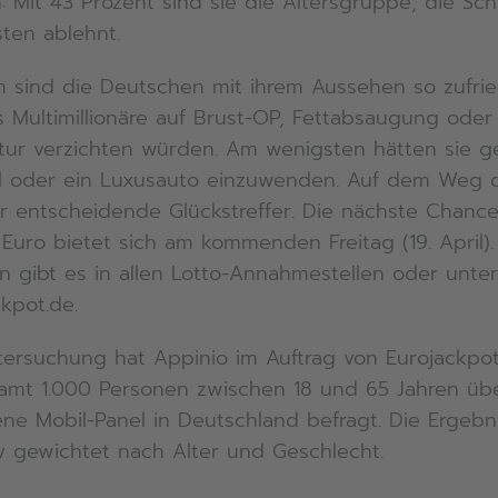
 Mit 43 Prozent sind sie die Altersgruppe, die Sc
ten ablehnt.
em sind die Deutschen mit ihrem Aussehen so zufri
ls Multimillionäre auf Brust-OP, Fettabsaugung oder
tur verzichten würden. Am wenigsten hätten sie g
ool oder ein Luxusauto einzuwenden. Auf dem Weg d
r entscheidende Glückstreffer. Die nächste Chance
n Euro bietet sich am kommenden Freitag (19. April)
n gibt es in allen Lotto-Annahmestellen oder unte
kpot.de.
ntersuchung hat Appinio im Auftrag von Eurojackpo
amt 1.000 Personen zwischen 18 und 65 Jahren üb
ne Mobil-Panel in Deutschland befragt. Die Ergebn
v gewichtet nach Alter und Geschlecht.