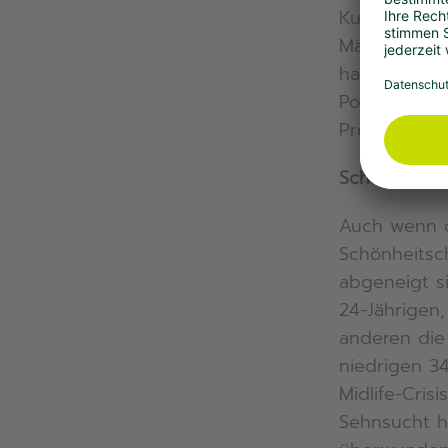
Kunstwerke z
Männer (12 P
haben Fraue
Portemonnai
Prozent, di
Schönheits-
Auch wenn d
Schönheitsc
abgeneigt si
24-Jährigen
anderen die
niedrigen 34
Midlife-Cris
Sehnsucht h