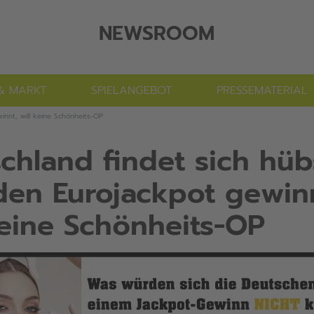
NEWSROOM
& MARKT
SPIELANGEBOT
PRESSEMATERIAL
nnt, will keine Schönheits-OP
chland findet sich hüb
en Eurojackpot gewin
keine Schönheits-OP