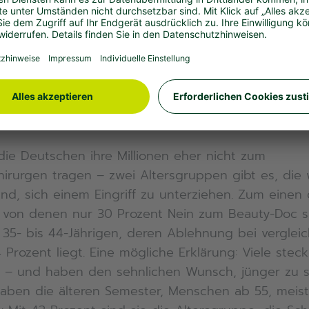
u investieren, sind Frauen zurückhaltender (16 Pro
rozent). Wenn es jedoch um die Investition in Star
n weniger Bedenken: Nur 9 Prozent würden hier d
e geschlossen halten, bei den Männern sind es h
e aufstrebende Jungunternehmen nicht unterstütze
OPs – eine Frage des Alters
ie Deutschen ihre Millionen eher nicht zum
hirurgen tragen – zwei Altersgruppen gibt es, die
nd, sich einem Eingriff zu unterziehen. Zum einen d
, von denen nur 30 Prozent Nein zum Beauty-Doc 
 35- bis 44-Jährigen, deren Ablehnung bei verglei
 Prozent liegt. Eine mögliche Erklärung: Viele stec
is – und haben den sehnlichen Wunsch, jünger zu s
aben die älteren Semester, Menschen ab 55, meis