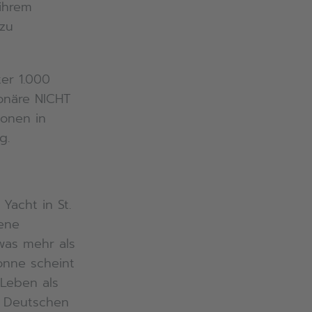
 ihrem
zu
er 1.000
ionäre NICHT
ionen in
g.
Yacht in St.
kene
was mehr als
onne scheint
 Leben als
e Deutschen