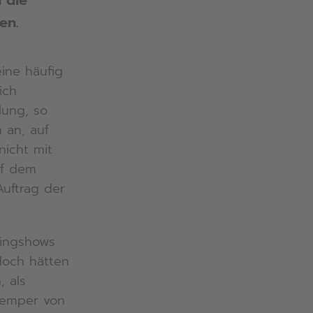
 die
en.
ine häufig
ich
lung, so
 an, auf
nicht mit
uf dem
Auftrag der
tingshows
doch hätten
 als
Kemper von