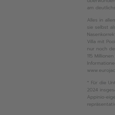
überwunden:
am deutlichs
Alles in all
sie selbst a
Nasenkorrek
Villa mit P
nur noch de
115 Millione
Informatione
www.eurojac
* Für die U
2024 insges
Appinio-eige
repräsentati