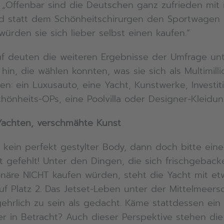
. „Offenbar sind die Deutschen ganz zufrieden mit
d statt dem Schönheitschirurgen den Sportwagen 
 würden sie sich lieber selbst einen kaufen.“
f deuten die weiteren Ergebnisse der Umfrage unt
hin, die wählen konnten, was sie sich als Multimill
n: ein Luxusauto, eine Yacht, Kunstwerke, Investit
chönheits-OPs, eine Poolvilla oder Designer-Kleidun
Yachten, verschmähte Kunst
ein perfekt gestylter Body, dann doch bitte eine 
t gefehlt! Unter den Dingen, die sich frischgebac
ionäre NICHT kaufen würden, steht die Yacht mit et
uf Platz 2. Das Jetset-Leben unter der Mittelmeers
ehrlich zu sein als gedacht. Käme stattdessen ein
r in Betracht? Auch dieser Perspektive stehen di