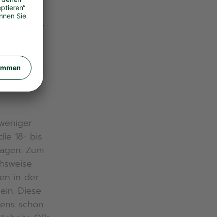
zent) als
t-ups geht,
as
ingegen 12
n würden.
 weniger
ie 18- bis
sagen. Zum
chsweise
ken in der
ein. Diese
tens schon