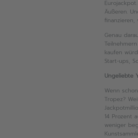
Eurojackpot
Äußeren. Un
finanzieren,
Genau darau
Teilnehmern 
kaufen würde
Start-ups, S
Ungeliebte 
Wenn schon k
Tropez? Wei
Jackpotmill
14 Prozent a
weniger beg
Kunstsammle