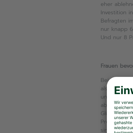
eher ablehn
Investition 
Befragten im
nur knapp 6
Und nur 8 P
Frauen bevo
Beim Thema 
als Männer: 
unterziehen
aber jetzt g
Glückstreffe
Prozent wür
sind es nur 