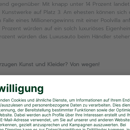
end gegenüber: Mit knapp unter 14 Prozent landet
in Kunstwerke auf Platz 3. Am ehesten können sich 
 Falle eines Millionengewinns mit einer Poolvilla a
 Prozent würden auf ein solch luxuriöses Eigenheim
rozent würden das Luxusauto beim Händler stehen
rzugen Kunst und Kleider? Von wegen!
Schönheits-OP zeigen sich Frauen etwas weniger r
36 Prozent würden sich keinesfalls einer Operation
, bei den Männern sind sogar 40 Prozent strikt d
edacht hätte, dass sich die Frauen nach einem Mill
r auf Designer-Kleidung stürzen würden, liegt dane
den die Edelboutique links liegen lassen, bei den
etwas mehr als 7 Prozent. Auch bei der Bereitschaft