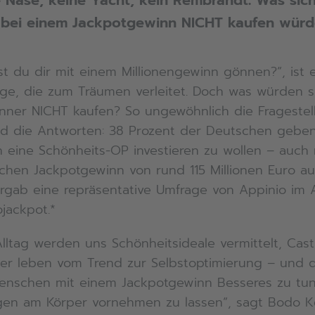
 Nase, keine Yacht, kein Rembrandt: Was sich
bei einem Jackpotgewinn NICHT kaufen würd
t du dir mit einem Millionengewinn gönnen?“, ist e
age, die zum Träumen verleitet. Doch was würden s
nner NICHT kaufen? So ungewöhnlich die Fragestel
d die Antworten: 38 Prozent der Deutschen geben
in eine Schönheits-OP investieren zu wollen – auch 
chen Jackpotgewinn von rund 115 Millionen Euro a
ergab eine repräsentative Umfrage von Appinio im 
ojackpot.*
Alltag werden uns Schönheitsideale vermittelt, Cas
cer leben vom Trend zur Selbstoptimierung – und 
Menschen mit einem Jackpotgewinn Besseres zu tun,
en am Körper vornehmen zu lassen“, sagt Bodo 