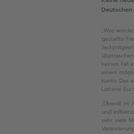
Keine neue
Deutschen 
„Was würdes
gestellte Fr
Jackpotgewi
überraschen
keinen Fall 
einem mögli
Konto. Das 
Lotterie Eur
„Überall im 
und Influen
sehr viele 
Veränderung