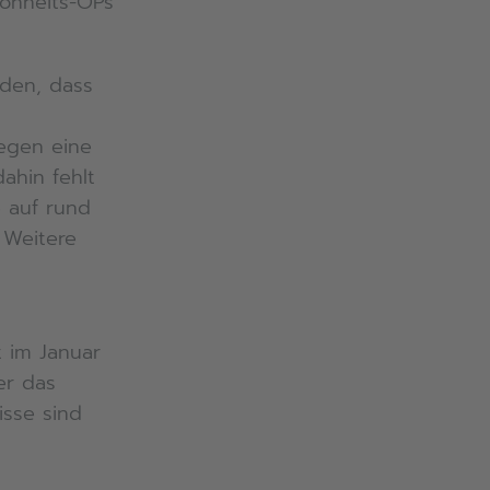
hönheits-OPs
eden, dass
egen eine
ahin fehlt
 auf rund
. Weitere
r
t im Januar
er das
isse sind