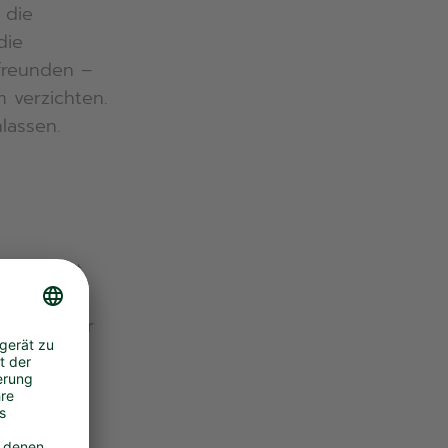
 die
die
nfreunden –
 verzichten.
lassen.
eserviert
agegen. Wer
ionen-
ben: 12
 Männern
, in