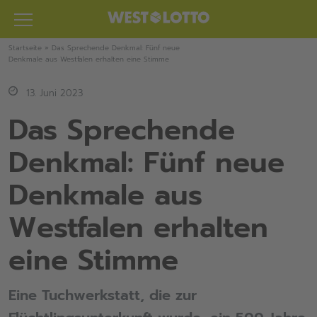
Zum
Inhalt
springen
Startseite
»
Das Sprechende Denkmal: Fünf neue
Denkmale aus Westfalen erhalten eine Stimme
13. Juni 2023
Das Sprechende
Denkmal: Fünf neue
Denkmale aus
Westfalen erhalten
eine Stimme
Eine Tuchwerkstatt, die zur