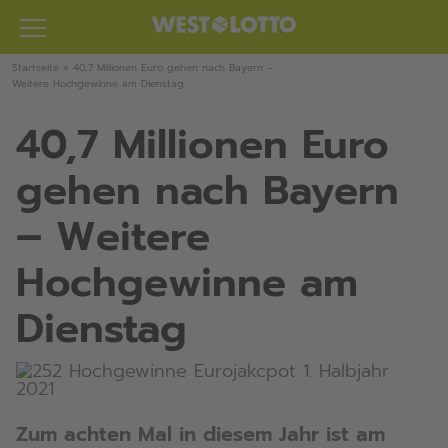
Zum
Inhalt
springen
Startseite
»
40,7 Millionen Euro gehen nach Bayern –
Weitere Hochgewinne am Dienstag
40,7 Millionen Euro
gehen nach Bayern
– Weitere
Hochgewinne am
Dienstag
Zum achten Mal in diesem Jahr ist am