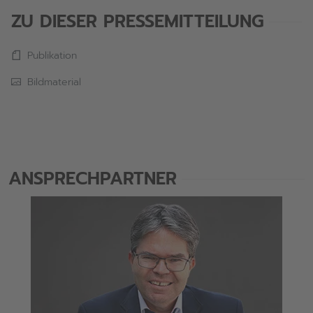
ZU DIESER PRESSEMITTEILUNG
Publikation
Bildmaterial
ANSPRECHPARTNER