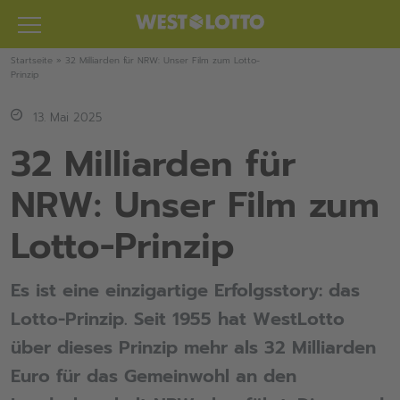
Zum
Inhalt
springen
Startseite
»
32 Milliarden für NRW: Unser Film zum Lotto-
Prinzip
13. Mai 2025
32 Milliarden für
NRW: Unser Film zum
Lotto-Prinzip
Es ist eine einzigartige Erfolgsstory: das
Lotto-Prinzip. Seit 1955 hat WestLotto
über dieses Prinzip mehr als 32 Milliarden
Euro für das Gemeinwohl an den