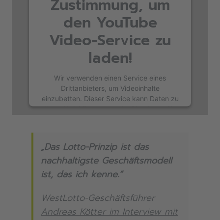
Zustimmung, um
den YouTube
Video-Service zu
laden!
Wir verwenden einen Service eines
Drittanbieters, um Videoinhalte
einzubetten. Dieser Service kann Daten zu
Ihren Aktivitäten sammeln. Bitte lesen Sie
die Details durch und stimmen Sie der
Nutzung des Service zu, um dieses Video
anzusehen.
„Das Lotto-Prinzip ist das
nachhaltigste Geschäftsmodell
Mehr Informationen
ist, das ich kenne.“
Akzeptieren
WestLotto-Geschäftsführer
Andreas Kötter im Interview mit
powered by
Usercentrics Consent