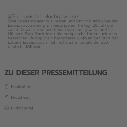
Zwei Spielteilnehmer aus Hessen und Finnland trafen bei der
Eurojackpot-Ziehung am vergangenen Freitag (28. Juli) die
zweite Gewinnklasse und freuen sich über jeweils rund 1,2
Millionen Euro. Somit feiert die europäische Lotterie mit dem
hessischen Glückspilz ein besonderes Jubiläum: Seit Start der
Lotterie Eurojackpot im Jahr 2012 ist er bereits der 250.
deutsche Millionär.
ZU DIESER PRESSEMITTEILUNG
Publikation
Factsheet
Bildmaterial