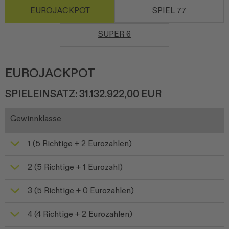
EUROJACKPOT
SPIEL 77
SUPER 6
EUROJACKPOT
SPIELEINSATZ:
31.132.922,00 EUR
Gewinnklasse
1
(
5 Richtige + 2 Eurozahlen
)
2
(
5 Richtige + 1 Eurozahl
)
3
(
5 Richtige + 0 Eurozahlen
)
4
(
4 Richtige + 2 Eurozahlen
)