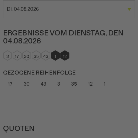
ERGEBNISSE VOM
DIENSTAG, DEN
04.08.2026
3
17
30
35
43
1
12
GEZOGENE REIHENFOLGE
17
30
43
3
35
12
1
QUOTEN