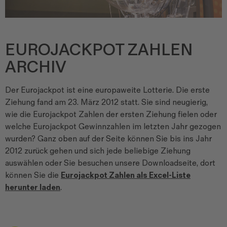
EUROJACKPOT ZAHLEN
ARCHIV
Der Eurojackpot ist eine europaweite Lotterie. Die erste
Ziehung fand am 23. März 2012 statt. Sie sind neugierig,
wie die Eurojackpot Zahlen der ersten Ziehung fielen oder
welche Eurojackpot Gewinnzahlen im letzten Jahr gezogen
wurden? Ganz oben auf der Seite können Sie bis ins Jahr
2012 zurück gehen und sich jede beliebige Ziehung
auswählen oder Sie besuchen unsere Downloadseite, dort
können Sie die
Eurojackpot Zahlen als Excel-Liste
herunter laden
.