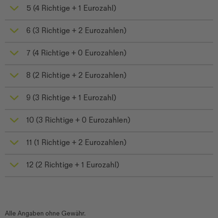
5
(
4 Richtige + 1 Eurozahl
)
6
(
3 Richtige + 2 Eurozahlen
)
7
(
4 Richtige + 0 Eurozahlen
)
8
(
2 Richtige + 2 Eurozahlen
)
9
(
3 Richtige + 1 Eurozahl
)
10
(
3 Richtige + 0 Eurozahlen
)
11
(
1 Richtige + 2 Eurozahlen
)
12
(
2 Richtige + 1 Eurozahl
)
Alle Angaben ohne Gewähr.