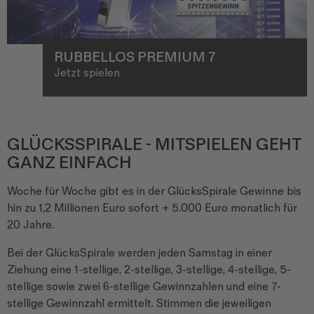
RUBBELLOS PREMIUM 7
Jetzt spielen
GLÜCKSSPIRALE - MITSPIELEN GEHT
GANZ EINFACH
Woche für Woche gibt es in der GlücksSpirale Gewinne bis
hin zu 1,2 Millionen Euro sofort + 5.000 Euro monatlich für
20 Jahre.
Bei der GlücksSpirale werden jeden Samstag in einer
Ziehung eine 1-stellige, 2-stellige, 3-stellige, 4-stellige, 5-
stellige sowie zwei 6-stellige Gewinnzahlen und eine 7-
stellige Gewinnzahl ermittelt. Stimmen die jeweiligen