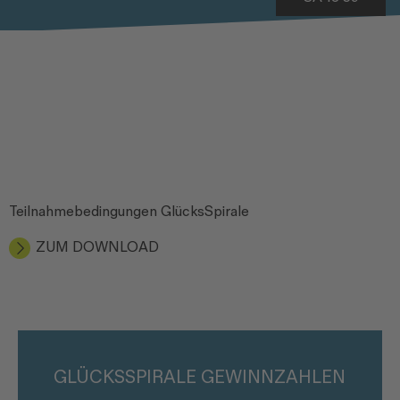
Teilnahmebedingungen GlücksSpirale
ZUM DOWNLOAD
GLÜCKSSPIRALE GEWINNZAHLEN