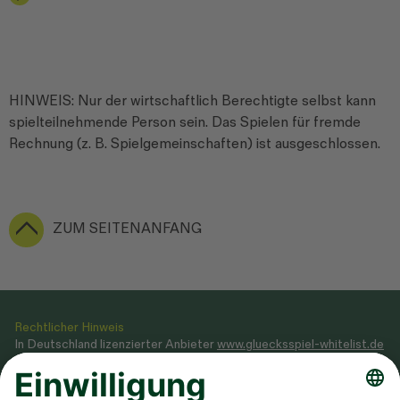
HINWEIS: Nur der wirtschaftlich Berechtigte selbst kann
spielteilnehmende Person sein. Das Spielen für fremde
Rechnung (z. B. Spielgemeinschaften) ist ausgeschlossen.
ZUM SEITENANFANG
Rechtlicher Hinweis
In Deutschland lizenzierter Anbieter
www.gluecksspiel-whitelist.de
Veranstaltung von Glücksspielen gemäß Glücksspielstaatsvertrag
2021, dessen Ausführungsgesetz sowie Genehmigung, erteilt durch