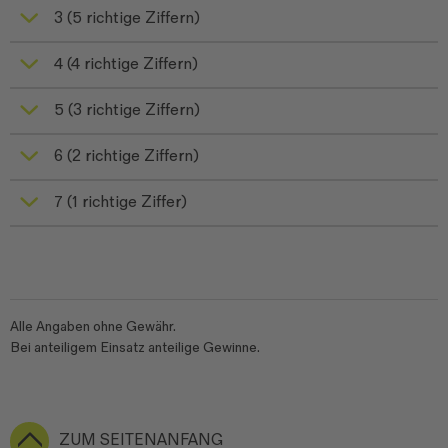
3
(
5 richtige Ziffern
)
4
(
4 richtige Ziffern
)
5
(
3 richtige Ziffern
)
6
(
2 richtige Ziffern
)
7
(
1 richtige Ziffer
)
Alle Angaben ohne Gewähr.
Bei anteiligem Einsatz anteilige Gewinne.
ZUM SEITENANFANG